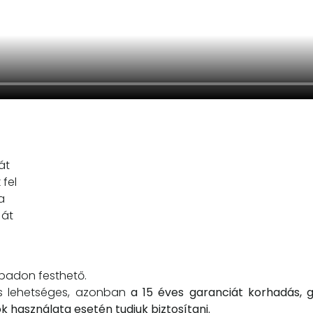
át
 fel
a
 át
abadon festhető.
 is lehetséges, azonban
a 15 éves garanciát korhadás, 
 használata esetén tudjuk biztosítani.