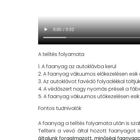
A telítés folyamata
1. A faanyag az autoklávba kerül
2. A faanyag vákuumos előkezelésen esik 
3. Az autoklávot favédő folyadékkal töltjük
4. A védőszert nagy nyomás préseli a fáb
5. A faanyag vákuumos utókezelésen esik
Fontos tudnivalók
A faanyag a telítés folyamata után is sz
Telíteni a vevő által hozott faanyagot
általunk forgalmazott, minőségi faanyagok