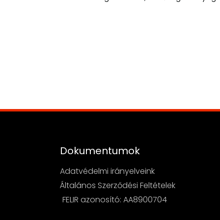
Dokumentumok
Adatvédelmi irányelveink
Általános Szerződési Feltételek
FELIR azonosító: AA8900704