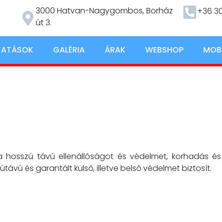
3000 Hatvan-Nagygombos, Borház
+36 30
út 3.
TATÁSOK
GALÉRIA
ÁRAK
WEBSHOP
MOB
ja a hosszú távú ellenállóságot és védelmet, korhadás és
vú és garantált külső, illetve belső védelmet biztosít.