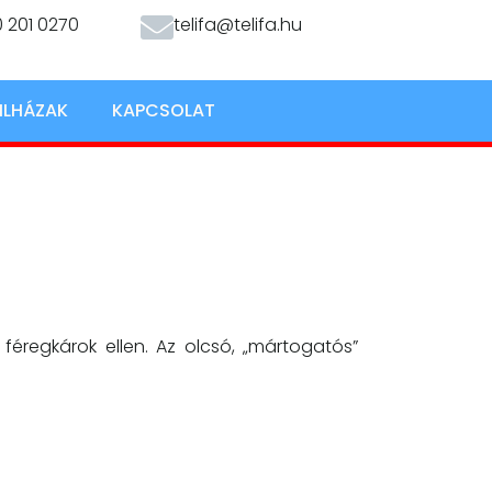
 201 0270
telifa@telifa.hu
ILHÁZAK
KAPCSOLAT
 féregkárok ellen. Az olcsó, „mártogatós”