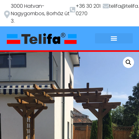
3000 Hatvan-
+36 30 201
telifa@telifa
Nagygombos, Borház út
0270
3.