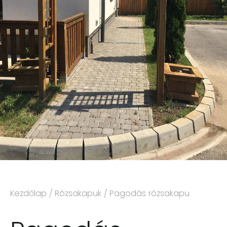
Kezdőlap
/
Rózsakapuk
/ Pagodás rózsakapu