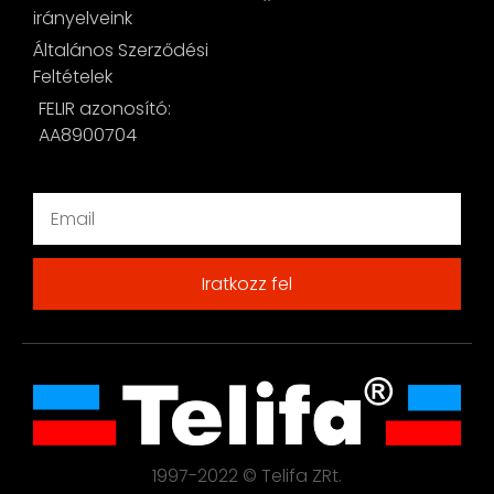
irányelveink
Általános Szerződési
Feltételek
FELIR azonosító:
AA8900704
Iratkozz fel
1997-2022 © Telifa ZRt.