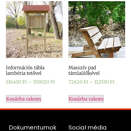
Információs tábla
Masszív pad
lambéria tetővel
támlaülőkével
136430
Ft
–
150020
Ft
72620
Ft
–
112530
Ft
Kosárba rakom
Kosárba rakom
Dokumentumok
Social média