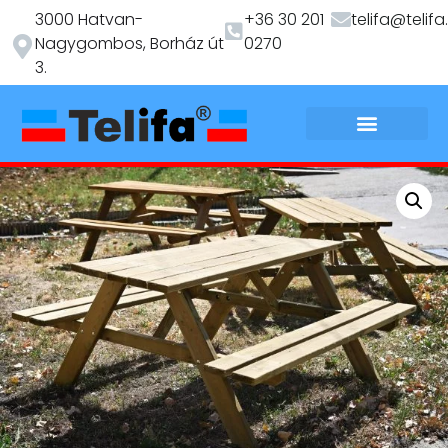
3000 Hatvan-
+36 30 201
telifa@telifa
Nagygombos, Borház út
0270
3.