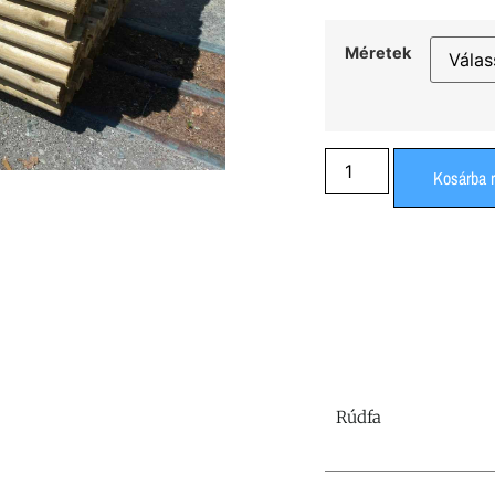
Méretek
Kosárba 
Rúdfa