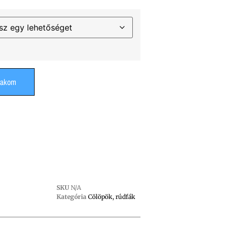
rakom
SKU
N/A
Kategória
Cölöpök, rúdfák