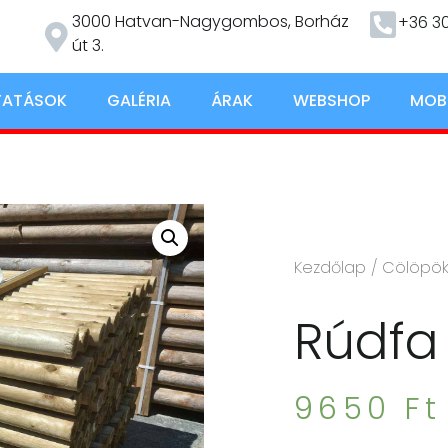
3000 Hatvan-Nagygombos, Borház
+36 30
út 3.
TATÁSOK
GALÉRIA
ÁRAK
WEBSHOP
MOB
Kezdőlap
/
Cölöpök
Rúdfa
9650
Ft