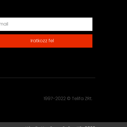
Iratkozz fel
1997-2022 © Telifa ZRt.