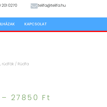
 201 0270
telifa@telifa.hu
ILHÁZAK
KAPCSOLAT
, rúdfák
/ Rúdfa
–
27850
Ft