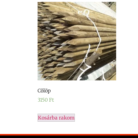
Cölöp
3150
Ft
Kosárba rakom