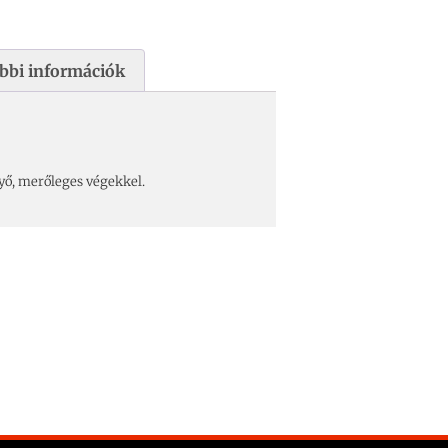
bbi információk
yő, merőleges végekkel.