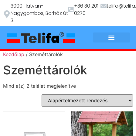
3000 Hatvan-
+36 30 201
telifa@telifa
Nagygombos, Borház út
0270
3.
Kezdőlap
/ Szeméttárolók
Szeméttárolók
Mind a(z) 2 találat megjelenítve