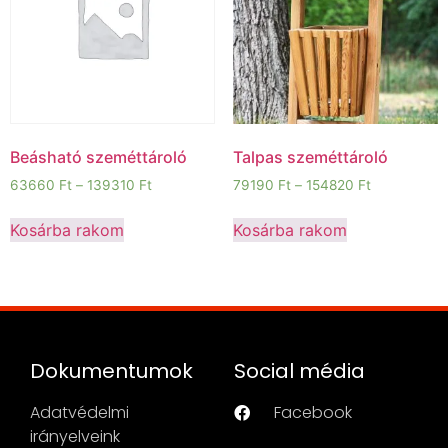
Beásható szeméttároló
Talpas szeméttároló
63660
Ft
–
139310
Ft
79190
Ft
–
154820
Ft
Kosárba rakom
Kosárba rakom
Dokumentumok
Social média
Adatvédelmi
Facebook
irányelveink