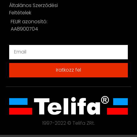
Általános Szerződési
Feltételek
FELIR azonosító:
AA8900704
Iratkozz fel
1997-2022 © Telifa ZRt.