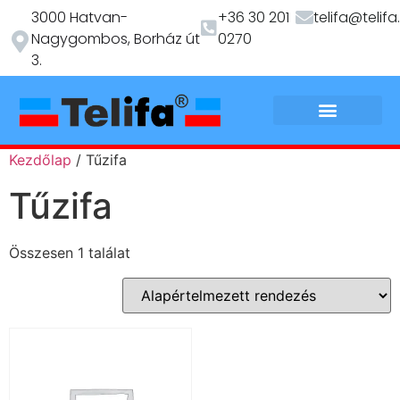
3000 Hatvan-
+36 30 201
telifa@telifa
Nagygombos, Borház út
0270
3.
Kezdőlap
/ Tűzifa
Tűzifa
Összesen 1 találat