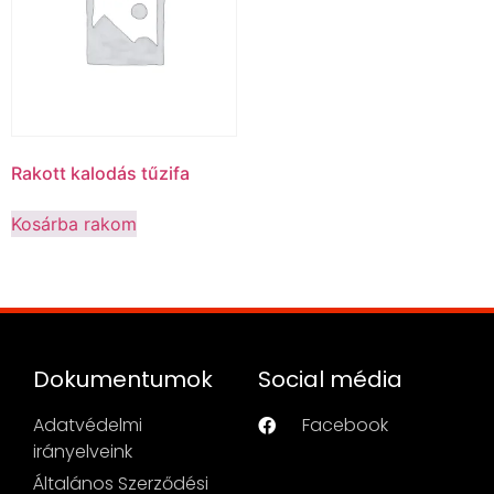
Rakott kalodás tűzifa
Kosárba rakom
Dokumentumok
Social média
Adatvédelmi
Facebook
irányelveink
Általános Szerződési