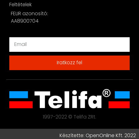
Feltételek
FELIR azonosító:
AA8900704
Iratkozz fel
1997-2022 © Telifa ZRt.
Készítette:
OpenOnline
Kft. 2022